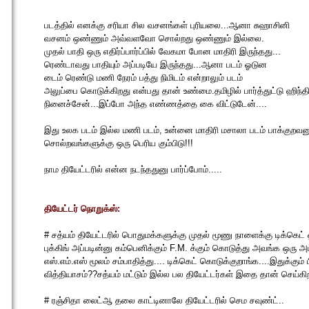
படத்தில் எனக்கு சரியா சில வசனங்கள் புரியலை...ஆனா சுஹாசினி
வசனம் ஒண்ணும் அவ்வளவோ சொல்றது ஒண்ணும் இல்லை.
முதல் பாதி ஒரு எதிர்ப்பார்ப்பில் வேகமா போன மாதிரி இருந்தது...
ரெண்டாவது பாதியும் அப்படியே இருந்தது...ஆனா படம் ஓடுன
டைம் ரெண்டு மணி நேரம் பத்து நிமிடம் என்றாலும் படம்
அலுப்பை கொடுக்கிறது என்பது தான் உண்மை.தமிழில் பார்த்துட்டு ஹிந்தி
நினைச்சேன்...இப்போ அந்த எண்ணத்தை கை விட்டுடேன்....
இது உலக படம் இல்ல மணி படம், உன்னை மாதிரி மசாலா படம் பாக்குறவனுக
சொல்றவங்களுக்கு ஒரு பெரிய கும்பிடு!!!
நாம தியேட்டரில் என்ன நடந்ததுனு பார்ப்போம்.....
தியேட்டர் நொறுக்ஸ்:
# சத்யம் தியேட்டரில் பொதுமக்களுக்கு முதல் மூணு நாளைக்கு டிக்கெ
புக்கிங் அப்படின்னு கம்பெனிக்கும் F.M. க்கும் கொடுத்து அவங்க ஒரு அ
எஸ்.எம்.எஸ் மூலம் சம்பாதித்து.... டிக்கெட் கொடுக்குறாங்க....இதுக்கும் 
வித்தியாசம்??சத்யம் மட்டும் இல்ல பல தியேட்டர்கள் இதை தான் செய்கிற
# ரஞ்சிதா லைட்ஆ தலை காட்டினாலே தியேட்டரில் செம சவுண்ட்..