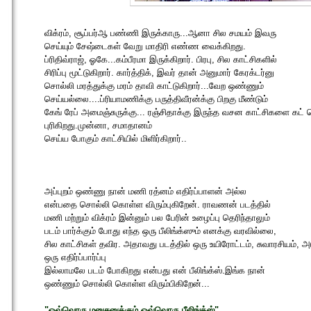
விக்ரம், சூப்பர்ஆ பண்ணி இருக்காரு...ஆனா சில சமயம் இவரு
செய்யும் சேஷ்டைகள் வேறு மாதிரி எண்ண வைக்கிறது.
ப்ரிதிவ்ராஜ், ஓகே...கம்பீரமா இருக்கிறார். பிரபு, சில காட்சிகளில்
சிரிப்பு மூட்டுகிறார். கார்த்திக், இவர் தான் அனுமார் கேரக்டர்னு
சொல்லி மரத்துக்கு மரம் தாவி காட்டுகிறார்...வேற ஒண்ணும்
செய்யல்லை....ப்ரியாமணிக்கு பருத்திவீரன்க்கு பிறகு மீண்டும்
கேங் ரேப் அமைஞ்சுருக்கு... ரஞ்சிதாக்கு இருந்த வசன காட்சிகளை கட் ச
புரிகிறது.முன்னா, சமாதானம்
செய்ய போகும் காட்சியில் மிளிர்கிறார்..
அப்புறம் ஒண்ணு நான் மணி ரத்னம் எதிர்ப்பாளன் அல்ல
என்பதை சொல்லி கொள்ள விரும்புகிறேன். ராவணன் படத்தில்
மணி மற்றும் விக்ரம் இன்னும் பல பேரின் உழைப்பு தெரிந்தாலும்
படம் பார்க்கும் போது எந்த ஒரு பீலிங்க்ஸும் எனக்கு வரவில்லை,
சில காட்சிகள் தவிர. அதாவது படத்தில் ஒரு உயிரோட்டம், சுவாரசியம், அ
ஒரு எதிர்ப்பார்ப்பு
இல்லாமலே படம் போகிறது என்பது என் பீலிங்க்ஸ்.இங்க நான்
ஒண்ணும் சொல்லி கொள்ள விரும்பிகிறேன்...
"ஒவ்வொரு மனுசனுக்கும் ஒவ்வொரு பீலிங்க்ஸ்"....