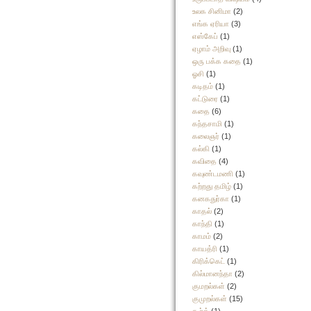
உலக சினிமா
(2)
எங்க ஏரியா
(3)
எஸ்கேப்
(1)
ஏழாம் அறிவு
(1)
ஒரு பக்க கதை
(1)
ஓசி
(1)
கடிதம்
(1)
கட்டுரை
(1)
கதை
(6)
கந்தசாமி
(1)
கலைஞர்
(1)
கல்கி
(1)
கவிதை
(4)
கவுண்டமணி
(1)
கற்றது தமிழ்
(1)
கனகதுர்கா
(1)
காதல்
(2)
காந்தி
(1)
காமம்
(2)
காயத்ரி
(1)
கிரிக்கெட்
(1)
கில்மானந்தா
(2)
குமறல்கள்
(2)
குமுறல்கள்
(15)