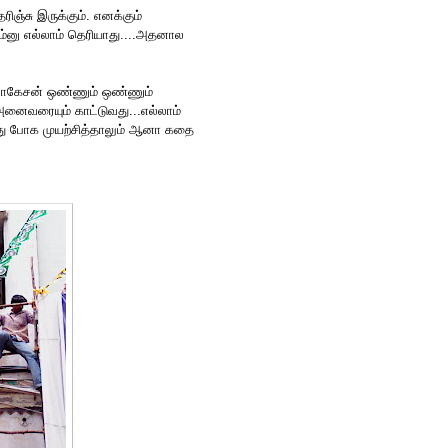
ஞ்சு இருக்கும். எனக்கும்
்னு எல்லாம் தெரியாது....அதனால
லோகேசன் ஒண்ணும் ஒண்ணும்
 அனைவரையும் காட்டுவது...எல்லாம்
து போக முயற்சித்தாலும் ஆனா கதை