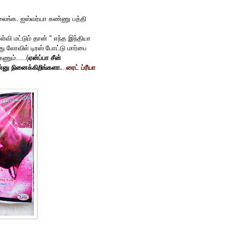
ைங்க. ஐஸ்வர்யா கண்ணு பத்தி
ி மட்டும் தான் " எந்த இந்தியா
து லோவில் டிரஸ் போட்டு மார்பை
ணும்.....(
ஏன்ப்பா சீன்
ன்னு நினைக்கிறிங்களா.
..
ரைட் ப்ரீயா