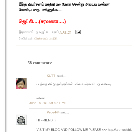
இந்த விமர்சனம் மாதிரி பல பேரை சென்று அடைய பண்ண
வேண்டியதை பண்ணுங்க.....
ஜெட்லி....(சரவணா....)
இடுகையிட்டது
ஜெட்லி...
நேரம்
4:14 PM
லேபிள்கள்:
விமர்சனம் மாதிரி
58 comments:
KUTTI
said...
படத்தை விட்டு தள்ளூங்கள். உங்க விமர்சனம் படு காமெடி.
மனோ
June 18, 2010 at 4:31 PM
Pepe444
said...
HI FRIEND :)
VISIT MY BLOG AND FOLLOW ME PLEASE >>> http://artmusicblog