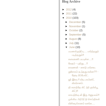
Blog Archive
►
2012
(4)
►
2011
(22)
▼
2010
(103)
►
December
(5)
►
November
(1)
►
October
(2)
►
September
(5)
►
August
(8)
►
July
(11)
▼
June
(10)
பயணக்குறிப்பு.... பார்த்ததும்
படித்ததும்!!
களவாணி பயபுள்ள....!!
வேதம் - புதிது....!!
ராவணன் - சைடு பார்வை.
துரோகம் நடந்தது என்ன?? -
நேரடி ரிப்போர்ட்.
ஓர் இரவு !! வியு பாயிண்ட்
விமர்சனம்.
தி கராத்தே கிட் (தி குங்க்பூ
கிட்)!!
காயத்ரியுடன் இரு அனுபவம்!!
முக்கிய அ(பி)ட்டு செய்திகள்
விசிலடிக்கலாம் வாங்க....