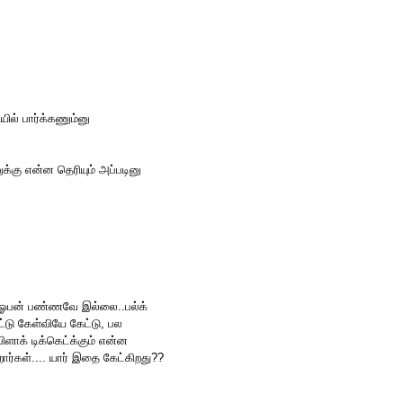
யில் பார்க்கணும்னு
்கு என்ன தெரியும் அப்படினு
ட் ஓபன் பண்ணவே இல்லை..பல்க்
ட்டு கேள்வியே கேட்டு, பல
பிளாக் டிக்கெட்க்கும் என்ன
ார்கள்.... யார் இதை கேட்கிறது??