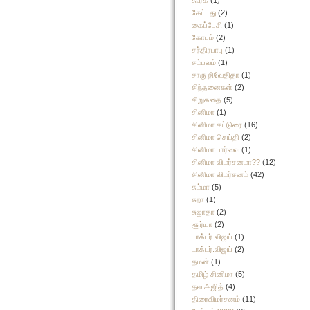
கூர்க்
(1)
கேட்டது
(2)
கைப்பேசி
(1)
கோபம்
(2)
சந்திரபாபு
(1)
சம்பவம்
(1)
சாரு நிவேதிதா
(1)
சிந்தனைகள்
(2)
சிறுகதை
(5)
சினிமா
(1)
சினிமா கட்டுரை
(16)
சினிமா செய்தி
(2)
சினிமா பார்வை
(1)
சினிமா விமர்சனமா??
(12)
சினிமா விமர்சனம்
(42)
சும்மா
(5)
சுறா
(1)
சுஜாதா
(2)
சூர்யா
(2)
டாக்டர் விஜய்
(1)
டாக்டர்.விஜய்
(2)
தமன்
(1)
தமிழ் சினிமா
(5)
தல அஜித்
(4)
திரைவிமர்சனம்
(11)