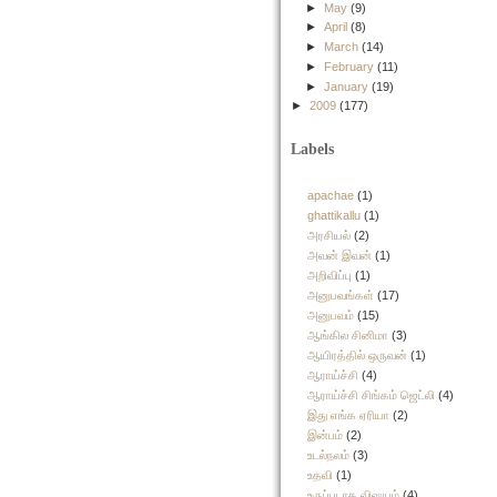
►
May
(9)
►
April
(8)
►
March
(14)
►
February
(11)
►
January
(19)
►
2009
(177)
Labels
apachae
(1)
ghattikallu
(1)
அரசியல்
(2)
அவன் இவன்
(1)
அறிவிப்பு
(1)
அனுபவங்கள்
(17)
அனுபவம்
(15)
ஆங்கில சினிமா
(3)
ஆயிரத்தில் ஒருவன்
(1)
ஆராய்ச்சி
(4)
ஆராய்ச்சி சிங்கம் ஜெட்லி
(4)
இது எங்க ஏரியா
(2)
இன்பம்
(2)
உடல்நலம்
(3)
உதவி
(1)
உருப்படாத விஷயம்
(4)