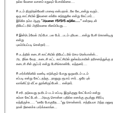
நல்ல வேளை வசனம் எதுவும் பேசவில்லை....
# படம் திருநெல்வேலி பாஷை என்பதால்..லே லே,,என்று வரும்..
ஒரு காட்சியில் இவனை எங்கே சுடுறதுலே என்று கேட்பார்...
இங்கே நம்ம ஆளு
"அவனை #$#$#$ சுடுலே....."
என்றவுடன்
தியேட்டரில் அதிர்வலை கிளம்பியது....
# இன்டெர்வேல் அப்போ..பல பேர்...படம் புரியல....என்று பேசி கொண்டிருந
என்று
புலம்பியப்படி சென்றார்....
# படத்தில் கடைசி காட்சியில் தியேட்டரில் செம ரெஸ்பான்ஸ்...
அட நீங்க வேற...கடைசி கட்ட காட்சியில் ஐஸ்வர்யாவின் தரிசனத்துக்கு த
கடைசி சீன் சூப்பர் என்று பேசிகொண்டே வந்தனர்....
# பார்க்கிங்கில் வண்டி எடுக்கும் போது ஒருவரிடம் படம்
எப்படி என்று கேட்டதற்கு...நானுறு ரூபாய் சார்...ஒரே புல்
வாங்கிட்டு வீட்ல தூங்கிருப்பேன்... என்றார்.
# சரி..நடுவயது நபரிடம் படம் எப்படி இருக்குனு கேட்போம் என்று
சும்மா கேட்டேன்....அவரு சொன்ன பதில்ல எனக்கு குபுக்னு சிரிப்பு
வந்திருச்சு..... "உசுரே போகுதே...."னு சொன்னார். சத்தியமா அந்த மன
நான் நினைச்சு பார்க்கலாங்க...